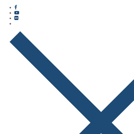
콘
메
닫
텐
뉴
기
츠
로
바
로
가
기