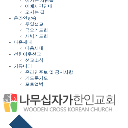
섬기는 사람들
예배시간안내
오시는 길
온라인방송
주일설교
금요기도회
새벽기도회
다음세대
다음세대
선한이웃선교
선교소식
커뮤니티
온라인주보 및 공지사항
기도문기도
포토앨범