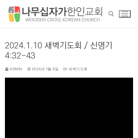
콘
텐
츠
로
바
검색 :
로
2024.1.10 새벽기도회 / 신명기
가
4:32-43
기
ADMIN
2024년 1월 9일
새벽기도회