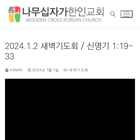
콘
텐
츠
로
바
검색 :
로
2024.1.2 새벽기도회 / 신명기 1:19-
가
33
기
ADMIN
2024년 1월 1일
새벽기도회