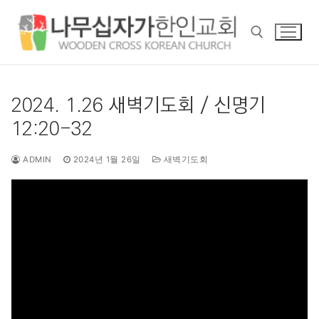
콘
텐
츠
로
바
검색 :
로
2024. 1.26 새벽기도회 / 신명기
가
12:20-32
기
ADMIN
2024년 1월 26일
새벽기도회