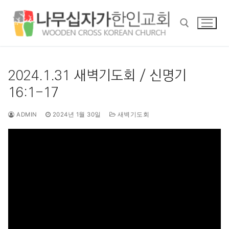
콘
텐
츠
로
바
검색 :
로
2024.1.31 새벽기도회 / 신명기
가
16:1-17
기
ADMIN
2024년 1월 30일
새벽기도회