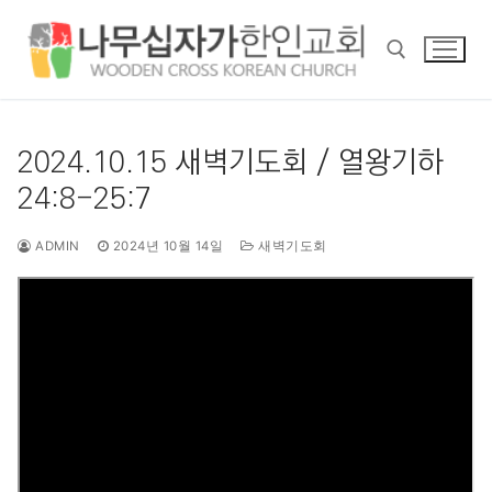
콘
텐
츠
로
바
검색 :
로
2024.10.15 새벽기도회 / 열왕기하
가
24:8-25:7
기
ADMIN
2024년 10월 14일
새벽기도회