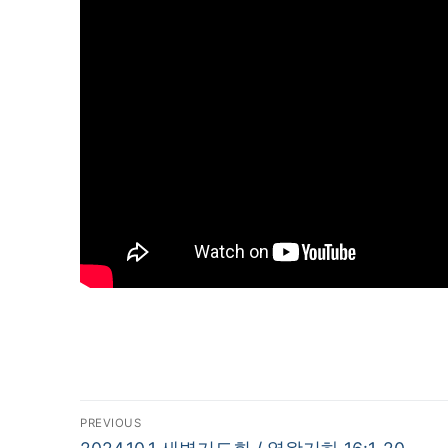
글
PREVIOUS
Previous