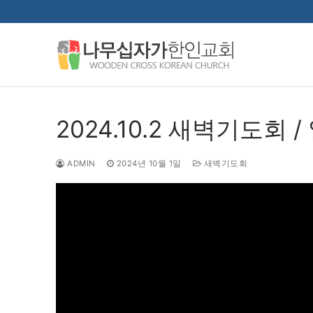
콘
텐
츠
로
바
로
가
2024.10.2 새벽기도회 /
기
ADMIN
2024년 10월 1일
새벽기도회