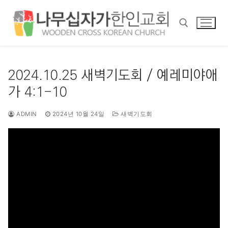
콘
텐
츠
로
바
검색 :
로
2024.10.25 새벽기도회 / 예레미야애
가
가 4:1-10
기
ADMIN
2024년 10월 24일
새벽기도회