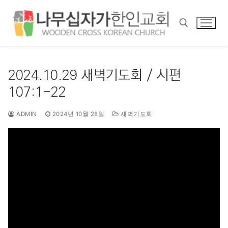
콘
텐
츠
로
바
검색 :
로
2024.10.29 새벽기도회 / 시편
가
107:1-22
기
ADMIN
2024년 10월 28일
새벽기도회