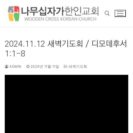
콘
텐
츠
로
바
검색 :
로
2024.11.12 새벽기도회 / 디모데후서
가
1:1-8
기
ADMIN
2024년 11월 11일
새벽기도회