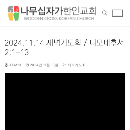
콘
텐
츠
로
바
검색 :
로
2024.11.14 새벽기도회 / 디모데후서
가
2:1-13
기
ADMIN
2024년 11월 13일
새벽기도회