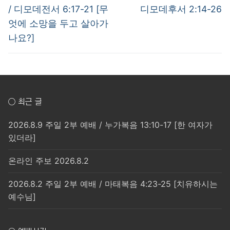
post:
post:
색
/ 디모데전서 6:17-21 [무
디모데후서 2:14-26
엇에 소망을 두고 살아가
나요?]
○ 최근 글
2026.8.9 주일 2부 예배 / 누가복음 13:10-17 [한 여자가
있더라]
온라인 주보 2026.8.2
2026.8.2 주일 2부 예배 / 마태복음 4:23-25 [치유하시는
예수님]