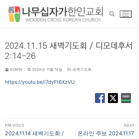
콘
텐
츠
로
바
검색 :
로
2024.11.15 새벽기도회 / 디모데후서
가
2:14-26
기
ADMIN
2024년 11월 14일
새벽기도회
https://youtu.be/i7dyFt6XzVU
글
PREVIOUS
NEXT
탐
Previous
Next
2024.11.14 새벽기도회 /
온라인 주보 2024.11.17