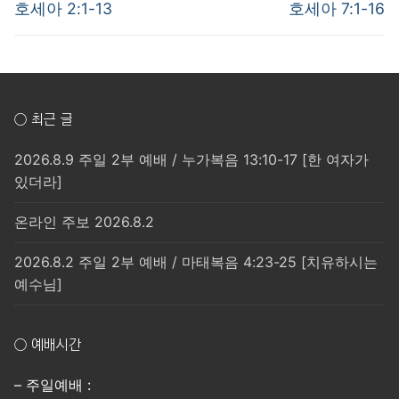
post:
post:
색
호세아 2:1-13
호세아 7:1-16
○ 최근 글
2026.8.9 주일 2부 예배 / 누가복음 13:10-17 [한 여자가
있더라]
온라인 주보 2026.8.2
2026.8.2 주일 2부 예배 / 마태복음 4:23-25 [치유하시는
예수님]
○ 예배시간
– 주일예배 :