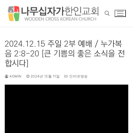
콘
텐
츠
로
바
검색 :
로
2024.12.15 주일 2부 예배 / 누가복
가
음 2:8-20 [큰 기쁨의 좋은 소식을 전
기
합시다]
ADMIN
2024년 12월 11일
인터넷방송