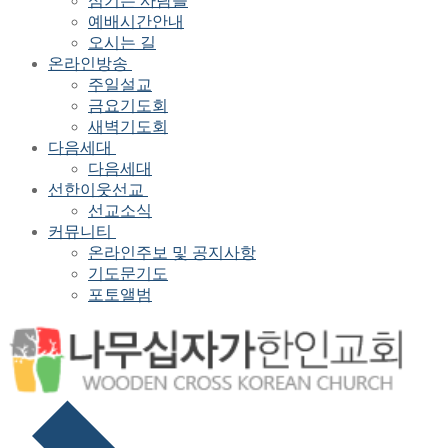
섬기는 사람들
예배시간안내
오시는 길
온라인방송
주일설교
금요기도회
새벽기도회
다음세대
다음세대
선한이웃선교
선교소식
커뮤니티
온라인주보 및 공지사항
기도문기도
포토앨범