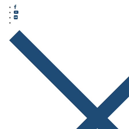
콘
메
닫
텐
뉴
기
츠
로
바
로
가
기