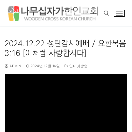
콘
텐
츠
로
바
검색 :
로
2024.12.22 성탄감사예배 / 요한복음
가
3:16 [이처럼 사랑합시다]
기
ADMIN
2024년 12월 16일
인터넷방송