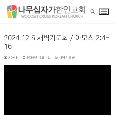
콘
텐
츠
로
바
검색 :
로
2024.12.5 새벽기도회 / 아모스 2:4-
가
16
기
ADMIN
2024년 12월 4일
새벽기도회