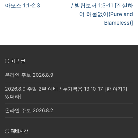
post:
post:
색
아모스 1:1-2:3
/ 빌립보서 1:3-11 [진실하
여 허물없이(Pure and
Blameless)]
○ 최근 글
온라인 주보 2026.8.9
2026.8.9 주일 2부 예배 / 누가복음 13:10-17 [한 여자가
있더라]
온라인 주보 2026.8.2
○ 예배시간