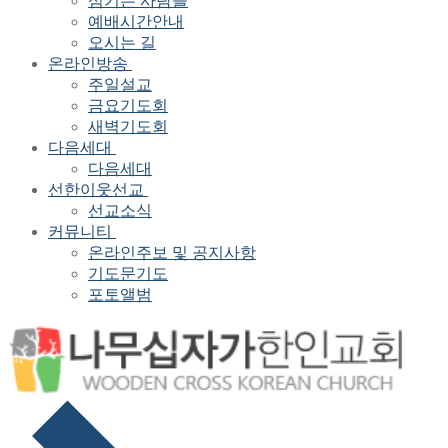
섬기는 사람들
예배시간안내
오시는 길
온라인방송
주일설교
금요기도회
새벽기도회
다음세대
다음세대
선한이웃선교
선교소식
커뮤니티
온라인주보 및 공지사항
기도문기도
포토앨범