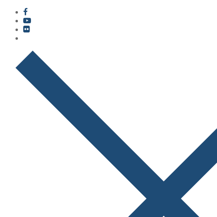
콘
메
닫
텐
뉴
기
츠
로
바
로
가
기