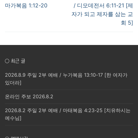
post:
post:
색
마가복음 1:12-20
/ 디모데전서 6:11-21 [제
자가 되고 제자를 삼는 교
회 5]
○ 최근 글
2026.8.9 주일 2부 예배 / 누가복음 13:10-17 [한 여자가
있더라]
온라인 주보 2026.8.2
2026.8.2 주일 2부 예배 / 마태복음 4:23-25 [치유하시는
예수님]