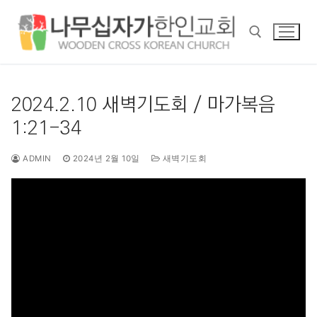
콘
텐
츠
로
바
검색 :
로
2024.2.10 새벽기도회 / 마가복음
가
1:21-34
기
ADMIN
2024년 2월 10일
새벽기도회