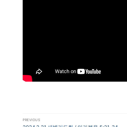
글
PREVIOUS
Previous