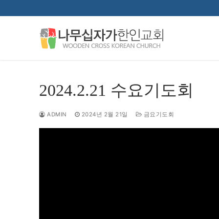
콘
텐
츠
로
바
로
가
2024.2.21 수요기도회
기
ADMIN
2024년 2월 21일
금요기도회