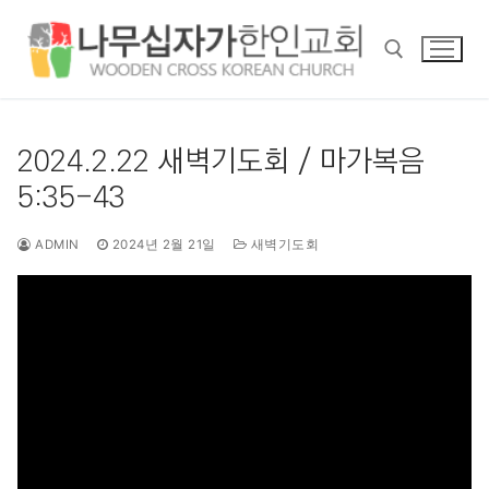
콘
텐
츠
로
바
검색 :
로
2024.2.22 새벽기도회 / 마가복음
가
5:35-43
기
ADMIN
2024년 2월 21일
새벽기도회