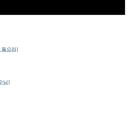
을 들으라]
예수님]