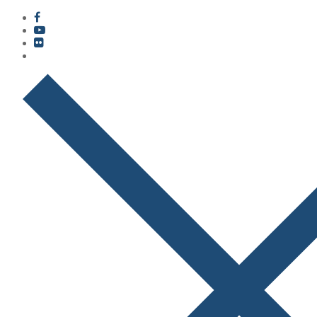
콘
메
닫
텐
뉴
기
츠
로
바
로
가
기