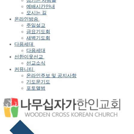
섬기는 사람들
예배시간안내
오시는 길
온라인방송
주일설교
금요기도회
새벽기도회
다음세대
다음세대
선한이웃선교
선교소식
커뮤니티
온라인주보 및 공지사항
기도문기도
포토앨범