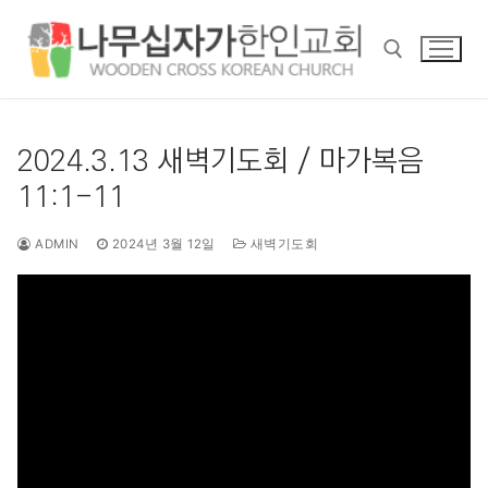
콘
텐
츠
로
바
검색 :
로
2024.3.13 새벽기도회 / 마가복음
가
11:1-11
기
ADMIN
2024년 3월 12일
새벽기도회