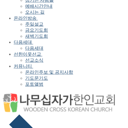
섬기는 사람들
예배시간안내
오시는 길
온라인방송
주일설교
금요기도회
새벽기도회
다음세대
다음세대
선한이웃선교
선교소식
커뮤니티
온라인주보 및 공지사항
기도문기도
포토앨범