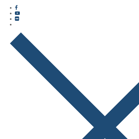
콘
메
닫
텐
뉴
기
츠
로
바
로
가
기