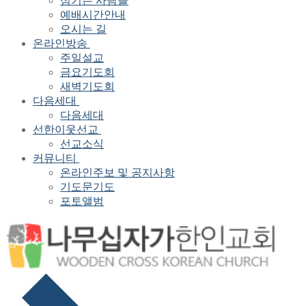
섬기는 사람들
예배시간안내
오시는 길
온라인방송
주일설교
금요기도회
새벽기도회
다음세대
다음세대
선한이웃선교
선교소식
커뮤니티
온라인주보 및 공지사항
기도문기도
포토앨범