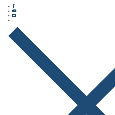
콘
메
닫
텐
뉴
기
츠
로
바
로
가
기