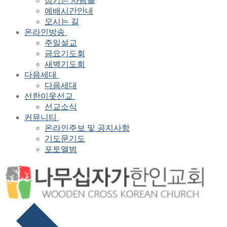
섬기는 사람들
예배시간안내
오시는 길
온라인방송
주일설교
금요기도회
새벽기도회
다음세대
다음세대
선한이웃선교
선교소식
커뮤니티
온라인주보 및 공지사항
기도문기도
포토앨범