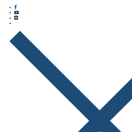
콘
메
닫
텐
뉴
기
츠
로
바
로
가
기