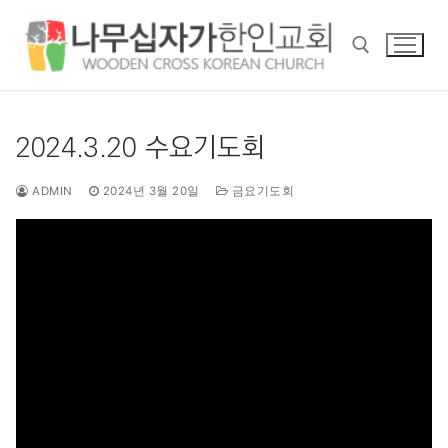
콘
텐
츠
로
바
검색 :
로
2024.3.20 수요기도회
가
기
ADMIN
2024년 3월 20일
금요기도회