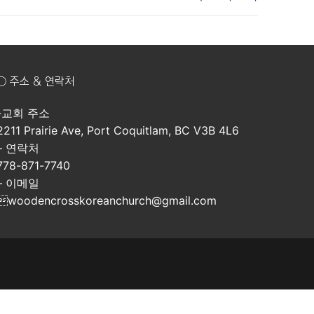
post:
○ 주소 & 연락처
-교회 주소
2211 Prairie Ave, Port Coquitlam, BC V3B 4L6
– 연락처
778-871-7740
– 이메일
woodencrosskoreanchurch@gmail.com