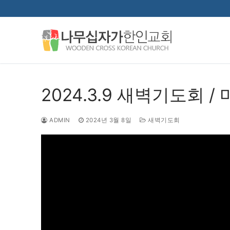
콘
텐
츠
로
바
로
가
2024.3.9 새벽기도회 / 
기
ADMIN
2024년 3월 8일
새벽기도회