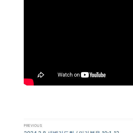
글
PREVIOUS
Previous