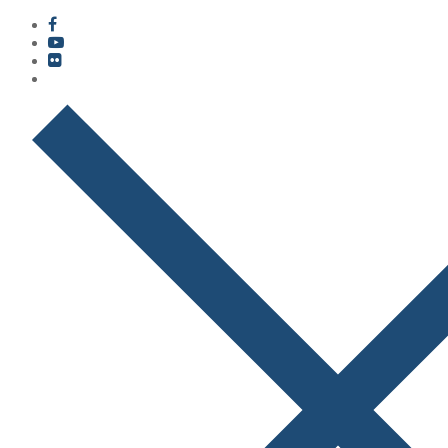
콘
메
닫
텐
뉴
기
츠
로
바
로
가
기