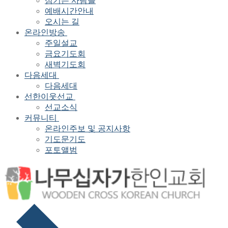
섬기는 사람들
예배시간안내
오시는 길
온라인방송
주일설교
금요기도회
새벽기도회
다음세대
다음세대
선한이웃선교
선교소식
커뮤니티
온라인주보 및 공지사항
기도문기도
포토앨범