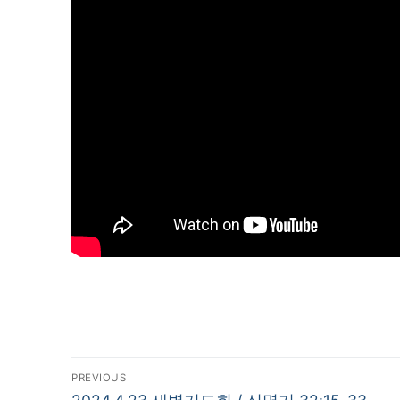
글
PREVIOUS
Previous