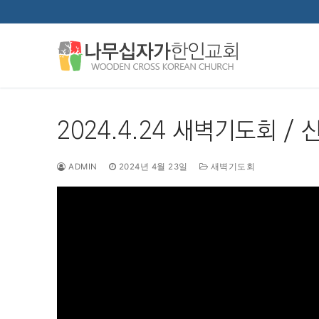
콘
텐
츠
로
바
로
가
2024.4.24 새벽기도회 / 
기
ADMIN
2024년 4월 23일
새벽기도회