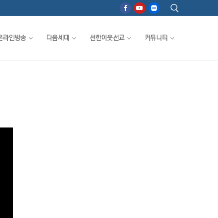
온라인방송
다음세대
선한이웃선교
커뮤니티
검색 :