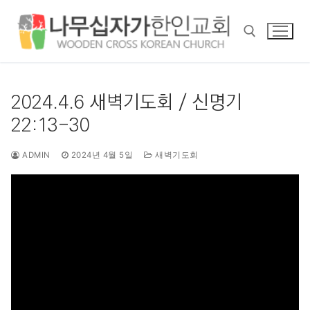
콘
텐
츠
로
바
검색 :
로
2024.4.6 새벽기도회 / 신명기
가
22:13-30
기
ADMIN
2024년 4월 5일
새벽기도회