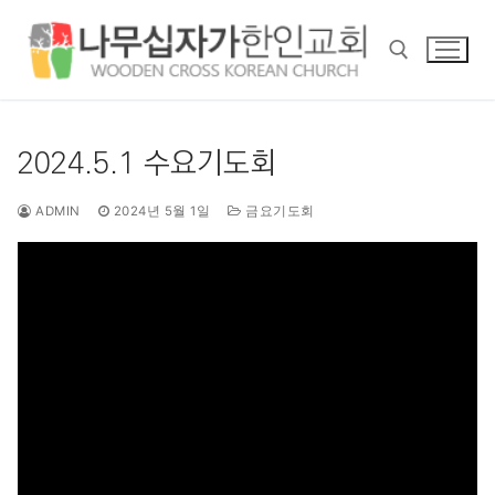
콘
텐
츠
로
바
검색 :
로
2024.5.1 수요기도회
가
기
ADMIN
2024년 5월 1일
금요기도회