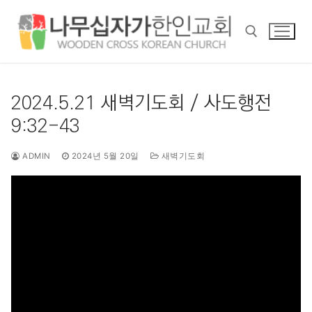
콘
텐
츠
로
바
검색 :
로
2024.5.21 새벽기도회 / 사도행전
가
9:32-43
기
ADMIN
2024년 5월 20일
새벽기도회