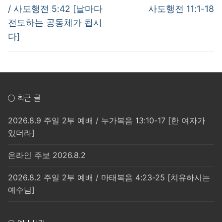
post:
post:
색
/ 사도행전 5:42 [날마다
사도행전 11:1-18
전도하는 공동체가 됩시
다]
○ 최근 글
2026.8.9 주일 2부 예배 / 누가복음 13:10-17 [한 여자가
있더라]
온라인 주보 2026.8.2
2026.8.2 주일 2부 예배 / 마태복음 4:23-25 [치유하시는
예수님]