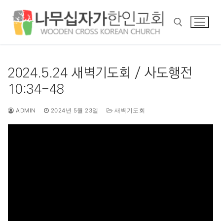
콘
텐
츠
로
바
검색 :
로
2024.5.24 새벽기도회 / 사도행전
가
10:34-48
기
ADMIN
2024년 5월 23일
새벽기도회