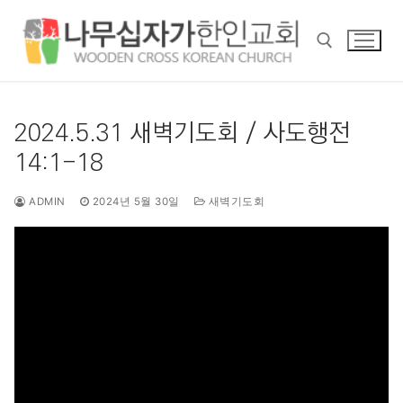
콘
텐
츠
로
바
검색 :
로
2024.5.31 새벽기도회 / 사도행전
가
14:1-18
기
ADMIN
2024년 5월 30일
새벽기도회