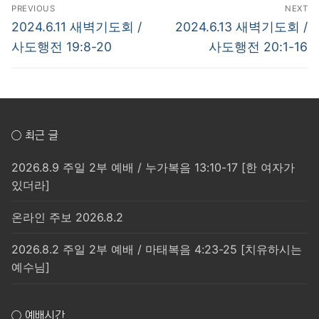
글
PREVIOUS
NEXT
탐
Previous
Next
2024.6.11 새벽기도회 /
2024.6.13 새벽기도회 /
post:
post:
색
사도행전 19:8-20
사도행전 20:1-16
○ 최근 글
2026.8.9 주일 2부 예배 / 누가복음 13:10-17 [한 여자가
있더라]
온라인 주보 2026.8.2
2026.8.2 주일 2부 예배 / 마태복음 4:23-25 [치유하시는
예수님]
○ 예배시간