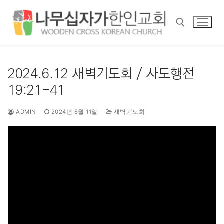
콘
텐
츠
로
바
검색 :
로
2024.6.12 새벽기도회 / 사도행전
가
19:21-41
기
ADMIN
2024년 6월 11일
새벽기도회