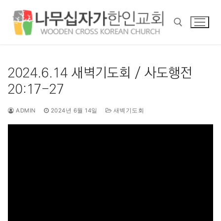
콘
텐
츠
로
바
검색 :
로
2024.6.14 새벽기도회 / 사도행전
가
20:17-27
기
ADMIN
2024년 6월 14일
새벽기도회