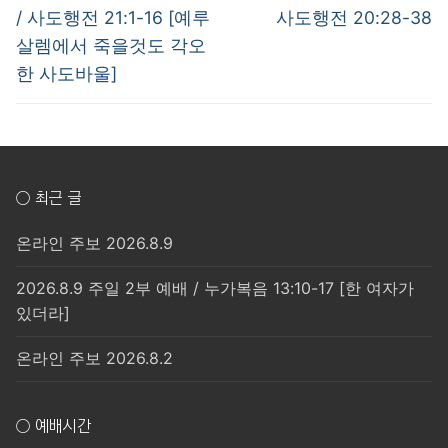
post:
post:
색
/ 사도행전 21:1-16 [예루
사도행전 20:28-38
살렘에서 죽을것도 각오
한 사도바울]
○ 최근 글
온라인 주보 2026.8.9
2026.8.9 주일 2부 예배 / 누가복음 13:10-17 [한 여자가
있더라]
온라인 주보 2026.8.2
○ 예배시간