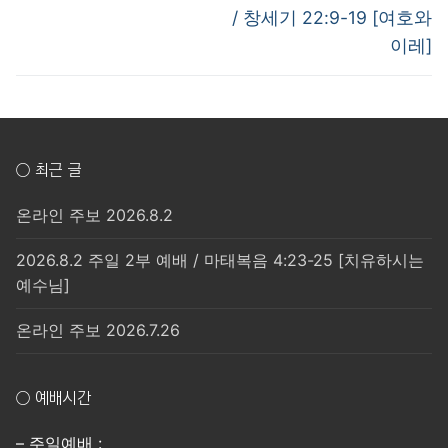
post:
post:
색
/ 창세기 22:9-19 [여호와
이레]
○ 최근 글
온라인 주보 2026.8.2
2026.8.2 주일 2부 예배 / 마태복음 4:23-25 [치유하시는
예수님]
온라인 주보 2026.7.26
○ 예배시간
– 주일예배 :