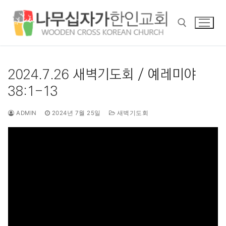
콘
텐
츠
로
바
검색 :
로
2024.7.26 새벽기도회 / 예레미야
가
38:1-13
기
ADMIN
2024년 7월 25일
새벽기도회