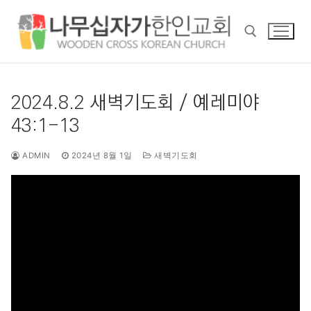
콘
텐
츠
로
바
검색 :
로
2024.8.2 새벽기도회 / 예레미야
가
43:1-13
기
ADMIN
2024년 8월 1일
새벽기도회