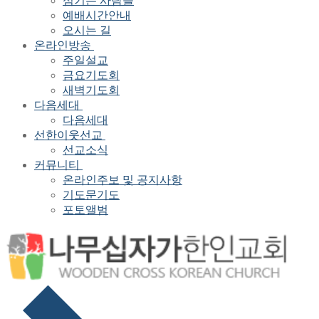
섬기는 사람들
예배시간안내
오시는 길
온라인방송
주일설교
금요기도회
새벽기도회
다음세대
다음세대
선한이웃선교
선교소식
커뮤니티
온라인주보 및 공지사항
기도문기도
포토앨범