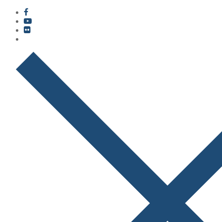
콘
메
닫
텐
뉴
기
츠
로
바
로
가
기