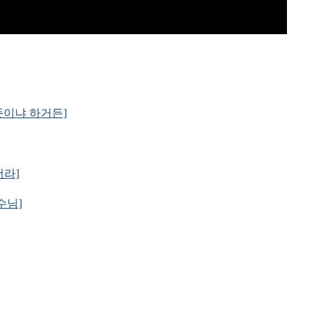
슨 뜻이냐 하거든]
더라]
예수님]