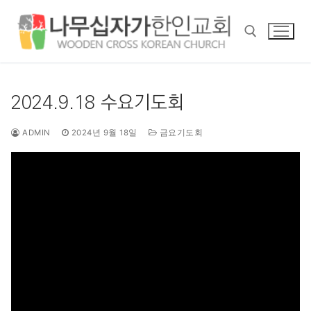
콘
텐
츠
로
바
검색 :
로
2024.9.18 수요기도회
가
기
ADMIN
2024년 9월 18일
금요기도회