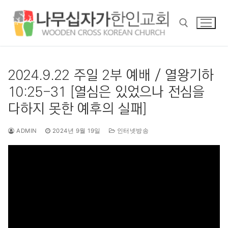
콘
텐
츠
로
바
검색 :
로
2024.9.22 주일 2부 예배 / 열왕기하
가
10:25-31 [열심은 있었으나 전심을
기
다하지 못한 예후의 실패]
ADMIN
2024년 9월 19일
인터넷방송