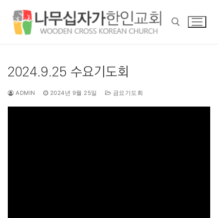
콘
텐
츠
로
바
검색 :
로
2024.9.25 수요기도회
가
기
ADMIN
2024년 9월 25일
금요기도회