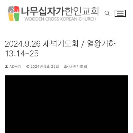
콘
텐
츠
로
바
검색 :
로
2024.9.26 새벽기도회 / 열왕기하
가
13:14-25
기
ADMIN
2024년 9월 25일
새벽기도회