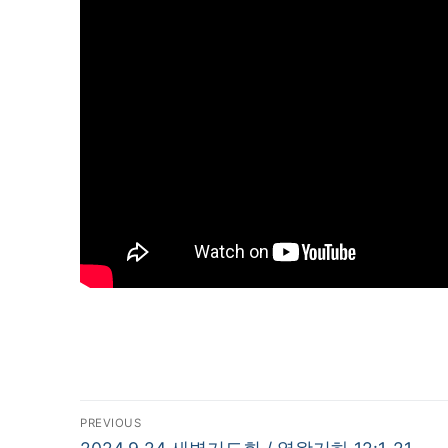
글
PREVIOUS
Previous