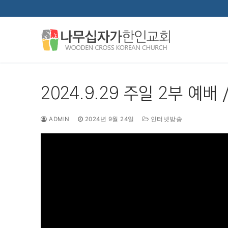
콘
텐
츠
로
바
로
가
2024.9.29 주일 2부 예배
기
ADMIN
2024년 9월 24일
인터넷방송