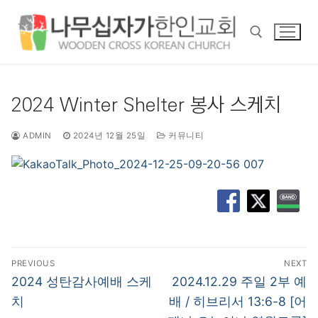
콘
텐
츠
로
바
검색 :
로
2024 Winter Shelter 봉사 스케치
가
기
ADMIN
2024년 12월 25일
커뮤니티
글
PREVIOUS
NEXT
탐
Previous
Next
2024 성탄감사예배 스케
2024.12.29 주일 2부 예
post:
post:
색
치
배 / 히브리서 13:6-8 [어