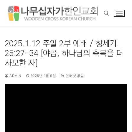
콘
텐
츠
로
바
검색 :
로
2025.1.12 주일 2부 예배 / 창세기
가
25:27-34 [야곱, 하나님의 축복을 더
기
사모한 자]
ADMIN
2025년 1월 9일
인터넷방송