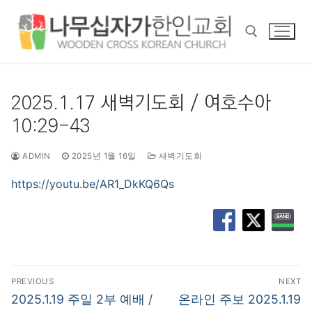
콘
텐
츠
로
바
검색 :
로
2025.1.17 새벽기도회 / 여호수아
가
10:29-43
기
ADMIN
2025년 1월 16일
새벽기도회
https://youtu.be/AR1_DkKQ6Qs
글
PREVIOUS
NEXT
탐
Previous
Next
2025.1.19 주일 2부 예배 /
온라인 주보 2025.1.19