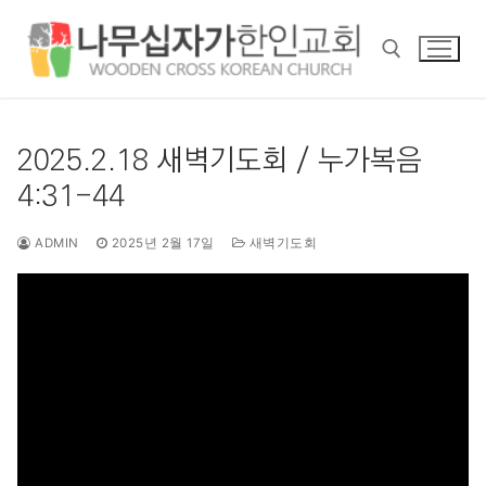
콘
텐
츠
로
바
검색 :
로
2025.2.18 새벽기도회 / 누가복음
가
4:31-44
기
ADMIN
2025년 2월 17일
새벽기도회